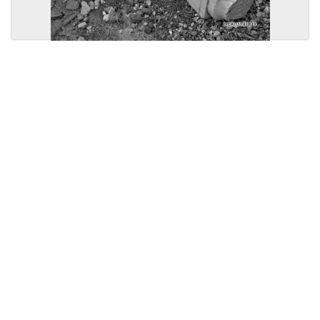
Licensed under
Creative Commons
|
Imprint
|
Privacy
| Report bugs to
idai.objects@dainst.de