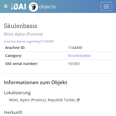
objects
Toggl
navig
Säulenbasis
Milet, Aydın (Provinz)
arachne.dainst.org/entity/1144490
Arachne ID:
1144490
Category:
Einzelobjekte
Old serial number:
151051
Informationen zum Objekt
Lokalisierung
Milet, Aydın (Provinz), Republik Türkei,
Herkunft