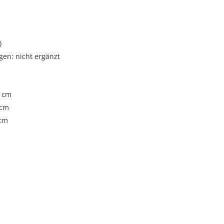
i
)
gen: nicht ergänzt
1 cm
 cm
 cm