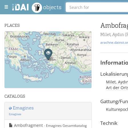
objects
Ambofra
PLACES
Milet, Aydın (
+
arachne.dainst.o
−
Informati
Lokalisierun
Milet, Aydı
Leaflet
| Maps and Data ©
OpenStreetMap
.
Art der Or
CATALOGS
Gattung/Fun
Emagines
Kulturepoc
Emagines
Technik
Ambofragment
- Emagines Gesamtkatalog