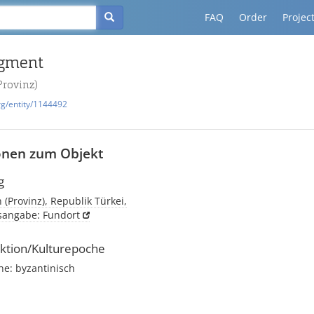
FAQ
Order
Projec
gment
Provinz)
rg/entity/1144492
onen zum Objekt
g
n (Provinz), Republik Türkei,
tsangabe: Fundort
ktion/Kulturepoche
he: byzantinisch