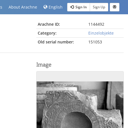
ts
About Arachne
English
Sign In
Sign Up
Arachne ID:
1144492
Category:
Einzelobjekte
Old serial number:
151053
Image