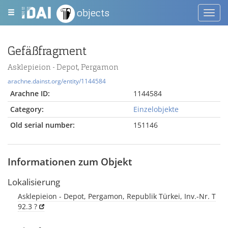
objects
Toggl
navig
Gefäßfragment
Asklepieion - Depot, Pergamon
arachne.dainst.org/entity/1144584
Arachne ID:
1144584
Category:
Einzelobjekte
Old serial number:
151146
Informationen zum Objekt
Lokalisierung
Asklepieion - Depot, Pergamon, Republik Türkei, Inv.-Nr. T
92.3 ?