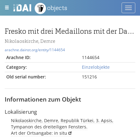
objects
Toggl
navig
Fresko mit drei Medaillons mit der Darstellung männlicher Heiliger
Nikolaoskirche, Demre
arachne.dainst.org/entity/1144654
Arachne ID:
1144654
Category:
Einzelobjekte
Old serial number:
151216
Informationen zum Objekt
Lokalisierung
Nikolaoskirche, Demre, Republik Türkei, 3. Apsis,
Tympanon des dreiteiligen Fensters.
Art der Ortsangabe: in situ