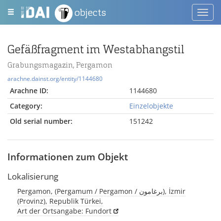
objects
Toggl
navig
Gefäßfragment im Westabhangstil
Grabungsmagazin, Pergamon
arachne.dainst.org/entity/1144680
Arachne ID:
1144680
Category:
Einzelobjekte
Old serial number:
151242
Informationen zum Objekt
Lokalisierung
Pergamon, (Pergamum / Pergamon / برغامون), İzmir
(Provinz), Republik Türkei,
Art der Ortsangabe: Fundort