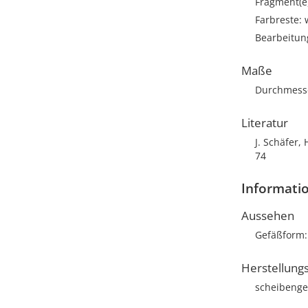
Fragment(e
Farbreste: 
Bearbeitun
Maße
Durchmesse
Literatur
J. Schäfer,
74
Informati
Aussehen
Gefäßform
Herstellung
scheibenge