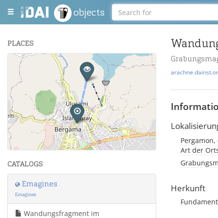
objects
Wandung
PLACES
Grabungsmag
+
arachne.dainst.o
−
Informati
Lokalisierun
Leaflet
| Maps and Data ©
OpenStreetMap
.
Art der Or
Grabungsma
CATALOGS
Emagines
Herkunft
Emagines
Fundament 
Wandungsfragment im