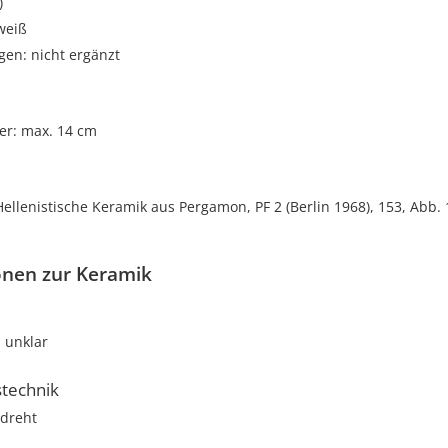
)
weiß
gen: nicht ergänzt
r: max. 14 cm
 Hellenistische Keramik aus Pergamon, PF 2 (Berlin 1968), 153, Abb. 
onen zur Keramik
unklar
stechnik
dreht