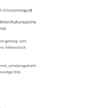
ch
(Chronontology)
ktion/Kulturepoche
efäß
t gehörig: nein
e: hellenistisch
hnik, scheibengedreht
rundige Rille