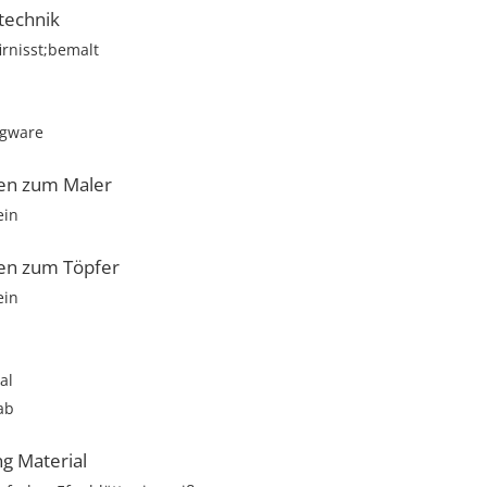
technik
rnisst;bemalt
gware
en zum Maler
ein
en zum Töpfer
ein
ral
ab
ng Material