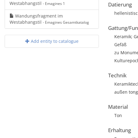
Westabhangstil
- Emagines 1
Datierung
hellenistis
Wandungsfragment im
Westabhangstil
- Emagines Gesamtkatalog
Gattung/Fun
Keramik; G
Add entity to catalogue
Gefäß
zu Monumen
Kulturepoch
Technik
Keramiktec
außen tong
Material
Ton
Erhaltung