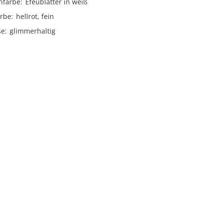
nfarbe
Efeublätter in weiß
rbe
hellrot, fein
se
glimmerhaltig