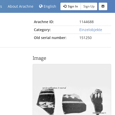
ts
About Arachne
English
Sign In
Sign Up
Arachne ID:
1144688
Category:
Einzelobjekte
Old serial number:
151250
Image