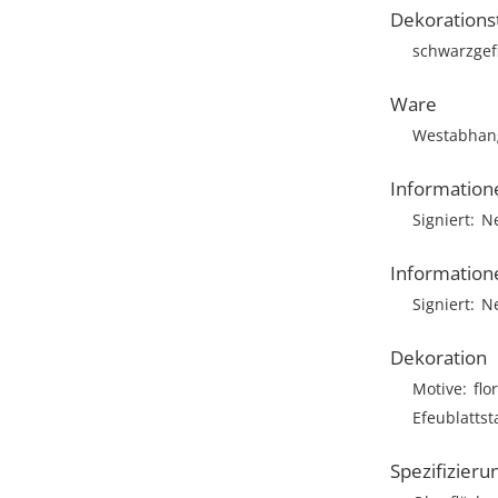
Dekorations
schwarzgefi
Ware
Westabhan
Information
Signiert
N
Information
Signiert
N
Dekoration
Motive
flo
Efeublattst
Spezifizieru