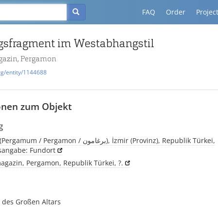
FAQ
Order
Projec
sfragment im Westabhangstil
azin, Pergamon
rg/entity/1144688
onen zum Objekt
g
Pergamon, (Pergamum / Pergamon / برغامون), İzmir (Provinz), Republik Türkei,
tsangabe: Fundort
gazin, Pergamon, Republik Türkei, ?.
des Großen Altars