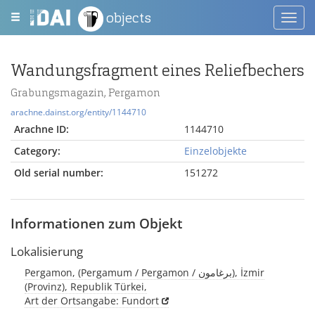
objects
Toggl
navig
Wandungsfragment eines Reliefbechers
Grabungsmagazin, Pergamon
arachne.dainst.org/entity/1144710
Arachne ID:
1144710
Category:
Einzelobjekte
Old serial number:
151272
Informationen zum Objekt
Lokalisierung
Pergamon, (Pergamum / Pergamon / برغامون), İzmir
(Provinz), Republik Türkei,
Art der Ortsangabe: Fundort