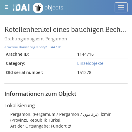
objects
Toggl
navig
Rotellenhenkel eines bauchigen Bechers
Grabungsmagazin, Pergamon
arachne.dainst.org/entity/1144716
Arachne ID:
1144716
Category:
Einzelobjekte
Old serial number:
151278
Informationen zum Objekt
Lokalisierung
Pergamon, (Pergamum / Pergamon / برغامون), İzmir
(Provinz), Republik Türkei,
Art der Ortsangabe: Fundort