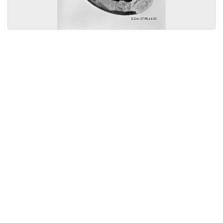
Licensed under
Creative Commons
|
Imprint
|
Privacy
| Report bugs to
idai.objects@dainst.de