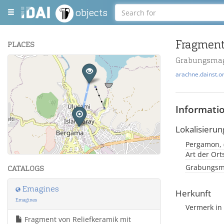
objects
Fragment
PLACES
Grabungsmag
+
arachne.dainst.o
−
Informati
Lokalisierun
Leaflet
| Maps and Data ©
OpenStreetMap
.
Art der Or
Grabungsma
CATALOGS
Emagines
Herkunft
Emagines
Vermerk in 
Fragment von Reliefkeramik mit