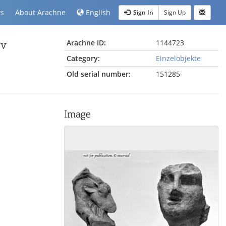
ts
About Arachne
English
Sign In
Sign Up
iv
Arachne ID:
1144723
Category:
Einzelobjekte
Old serial number:
151285
Image