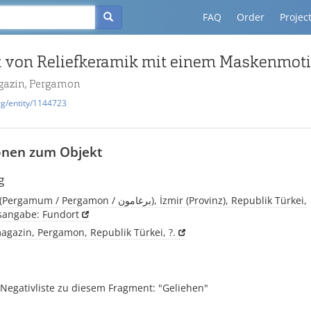
FAQ
Order
Projec
 von Reliefkeramik mit einem Maskenmot
azin, Pergamon
rg/entity/1144723
onen zum Objekt
g
Pergamon, (Pergamum / Pergamon / برغامون), İzmir (Provinz), Republik Türkei,
tsangabe: Fundort
gazin, Pergamon, Republik Türkei, ?.
Negativliste zu diesem Fragment: "Geliehen"