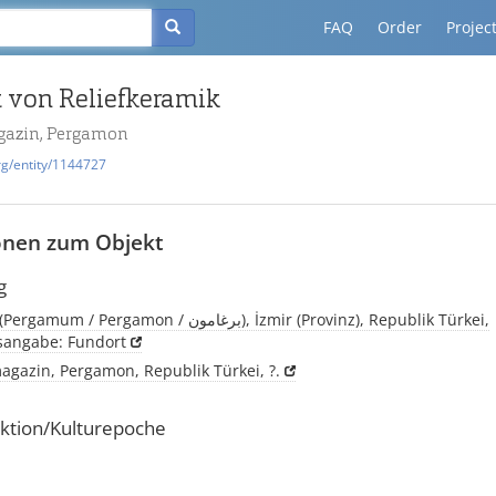
FAQ
Order
Projec
 von Reliefkeramik
azin, Pergamon
rg/entity/1144727
onen zum Objekt
g
Pergamon, (Pergamum / Pergamon / برغامون), İzmir (Provinz), Republik Türkei,
tsangabe: Fundort
gazin, Pergamon, Republik Türkei, ?.
ktion/Kulturepoche