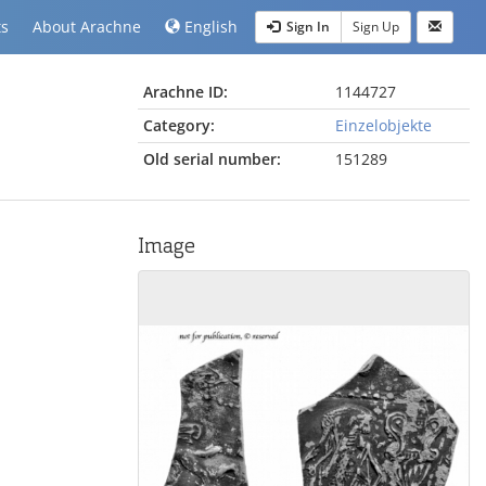
ts
About Arachne
English
Sign In
Sign Up
Arachne ID:
1144727
Category:
Einzelobjekte
Old serial number:
151289
Image