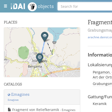
objects
Fragment
PLACES
Grabungsmag
+
arachne.dainst.o
−
Informati
Lokalisierun
Leaflet
| Maps and Data ©
OpenStreetMap
.
Art der Or
Grabungsma
CATALOGS
Emagines
Gattung/Fun
Emagines
Keramik
Fragment von Reliefkeramik
- Emagines