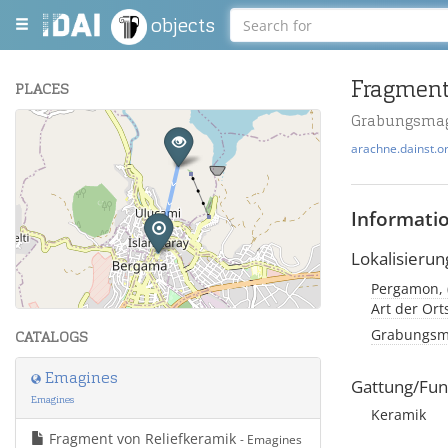
objects
Fragment
PLACES
Grabungsmag
+
arachne.dainst.o
−
Informati
Lokalisierun
Leaflet
| Maps and Data ©
OpenStreetMap
.
Art der Or
Grabungsma
CATALOGS
Emagines
Gattung/Fun
Emagines
Keramik
Fragment von Reliefkeramik
- Emagines