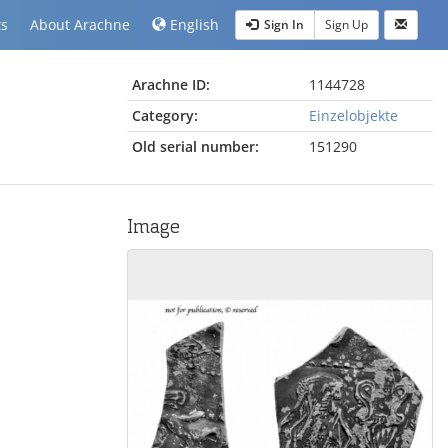
ts
About Arachne
English
Sign In
Sign Up
Arachne ID:
1144728
Category:
Einzelobjekte
Old serial number:
151290
Image