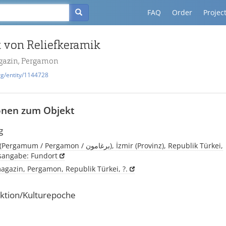
FAQ
Order
Projec
 von Reliefkeramik
azin, Pergamon
rg/entity/1144728
onen zum Objekt
g
Pergamon, (Pergamum / Pergamon / برغامون), İzmir (Provinz), Republik Türkei,
tsangabe: Fundort
gazin, Pergamon, Republik Türkei, ?.
ktion/Kulturepoche