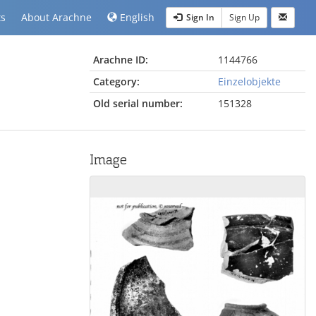
ts
About Arachne
English
Sign In
Sign Up
Arachne ID:
1144766
Category:
Einzelobjekte
Old serial number:
151328
Image