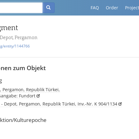
FAQ
Order
Projec
gment
- Depot, Pergamon
rg/entity/1144766
onen zum Objekt
g
, Pergamon, Republik Türkei,
tsangabe: Fundort
 - Depot, Pergamon, Republik Türkei, Inv.-Nr. K 904/1134
ktion/Kulturepoche