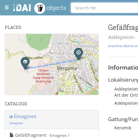
objects
Gefäßfra
PLACES
Asklepieion 
+
arachne.dainst.o
−
Informati
Lokalisierun
Asklepieion
Leaflet
| Maps and Data ©
OpenStreetMap
.
Art der Or
Asklepieion
CATALOGS
Emagines
Gattung/Fun
Emagines
Keramik
Gefäßfragment
- Emagines 1