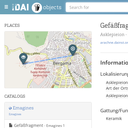
objects
Gefäßfra
PLACES
Asklepieion 
+
arachne.dainst.o
−
Informati
Lokalisierun
Asklepieion
Leaflet
| Maps and Data ©
OpenStreetMap
.
Art der Or
Asklepieion
CATALOGS
Emagines
Gattung/Fun
Emagines
Keramik
Gefäßfragment
- Emagines 1