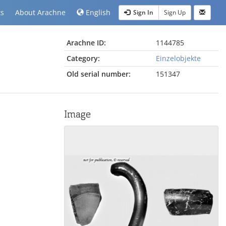
ts
About Arachne
English
Sign In
Sign Up
Arachne ID:
1144785
Category:
Einzelobjekte
Old serial number:
151347
Image