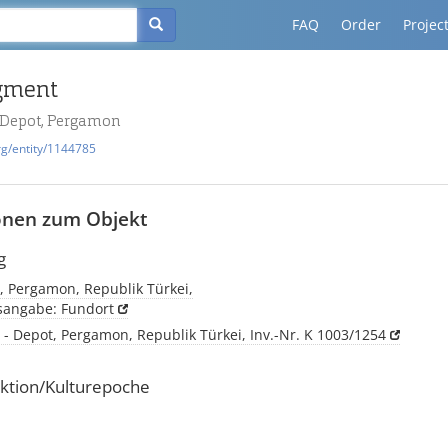
FAQ
Order
Projec
gment
- Depot, Pergamon
rg/entity/1144785
onen zum Objekt
g
, Pergamon, Republik Türkei,
tsangabe: Fundort
 - Depot, Pergamon, Republik Türkei, Inv.-Nr. K 1003/1254
ktion/Kulturepoche