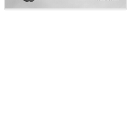
Licensed under
Creative Commons
|
Imprint
|
Privacy
| Report bugs to
idai.objects@dainst.de
v1.0.3 (build #485)