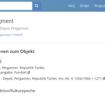
FAQ
Order
Projec
gment
- Depot, Pergamon
rg/entity/1144828
onen zum Objekt
g
, Pergamon, Republik Türkei,
tsangabe: Fundort
 - Depot, Pergamon, Republik Türkei, Inv.-Nr. K 1056/1060 + 1271
ktion/Kulturepoche