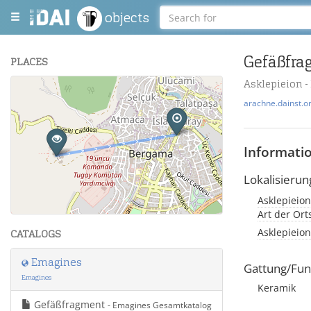
objects
Gefäßfra
PLACES
Asklepieion 
+
arachne.dainst.o
−
Informati
Lokalisierun
Asklepieion
Leaflet
| Maps and Data ©
OpenStreetMap
.
Art der Or
Asklepieion
CATALOGS
Emagines
Gattung/Fun
Emagines
Keramik
Gefäßfragment
- Emagines Gesamtkatalog