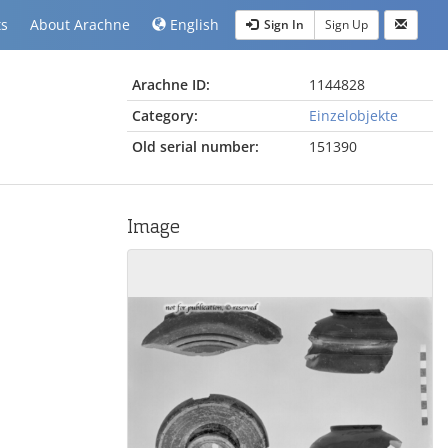
ts
About Arachne
English
Sign In
Sign Up
Arachne ID:
1144828
Category:
Einzelobjekte
Old serial number:
151390
Image