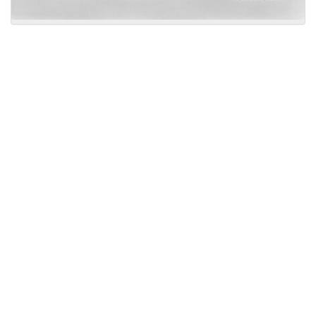
Licensed under
Creative Commons
|
Imprint
|
Privacy
| Report bugs to
idai.objects@dainst.de
v1.0.3 (build #485)