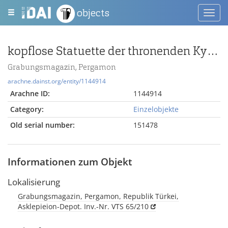
objects
Toggl
navig
kopflose Statuette der thronenden Kybele
Grabungsmagazin, Pergamon
arachne.dainst.org/entity/1144914
Arachne ID:
1144914
Category:
Einzelobjekte
Old serial number:
151478
Informationen zum Objekt
Lokalisierung
Grabungsmagazin, Pergamon, Republik Türkei,
Asklepieion-Depot. Inv.-Nr. VTS 65/210