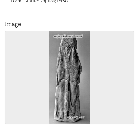
Form
Statue; kopflos;Torso
Image