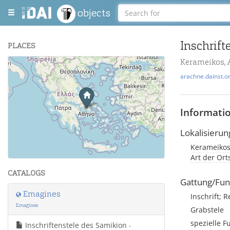
objects
Inschrift
PLACES
Kerameikos, 
+
arachne.dainst.o
−
Informati
Lokalisierun
Kerameikos
Leaflet
| Maps and Data ©
OpenStreetMap
.
Art der Or
CATALOGS
Gattung/Fun
Emagines
Inschrift; R
Emagines
Grabstele
spezielle F
Inschriftenstele des Samikion
-