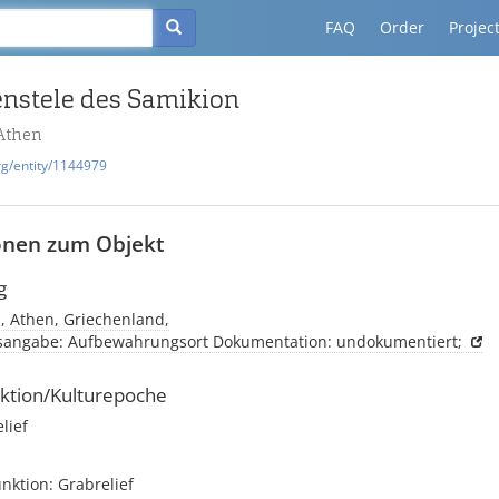
FAQ
Order
Projec
enstele des Samikion
Athen
rg/entity/1144979
onen zum Objekt
g
, Athen, Griechenland,
tsangabe: Aufbewahrungsort Dokumentation: undokumentiert;
ktion/Kulturepoche
elief
unktion: Grabrelief