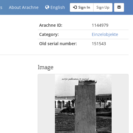
ts
About Arachne
English
Sign In
Sign Up
Arachne ID:
1144979
Category:
Einzelobjekte
Old serial number:
151543
Image