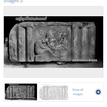
Images
(2)
Show all
images