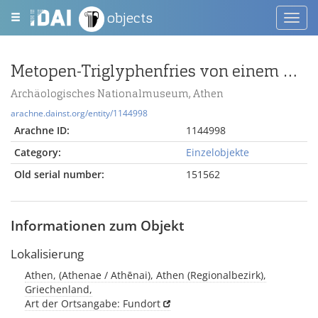
objects
Toggl
navig
Metopen-Triglyphenfries von einem Grabbau
Archäologisches Nationalmuseum, Athen
arachne.dainst.org/entity/1144998
Arachne ID:
1144998
Category:
Einzelobjekte
Old serial number:
151562
Informationen zum Objekt
Lokalisierung
Athen, (Athenae / Athēnai), Athen (Regionalbezirk),
Griechenland,
Art der Ortsangabe: Fundort