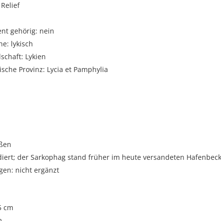
Relief
t gehörig: nein
e: lykisch
schaft: Lykien
sche Provinz: Lycia et Pamphylia
i
oßen
odiert; der Sarkophag stand früher im heute versandeten Hafenbec
gen: nicht ergänzt
5 cm
m