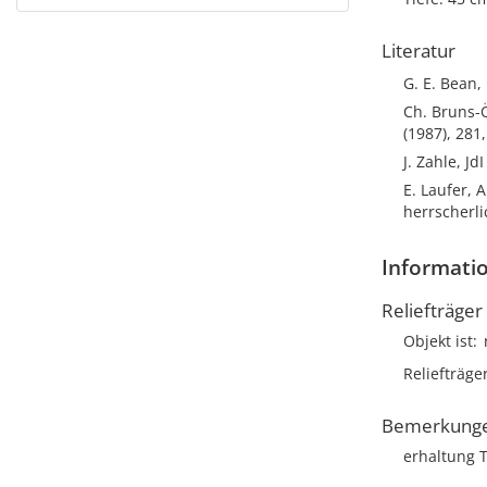
Literatur
G. E. Bean,
Ch. Bruns-Ö
(1987), 281
J. Zahle, Jd
E. Laufer, 
herrscherl
Informatio
Reliefträger
Objekt ist
Reliefträge
Bemerkung
erhaltung T