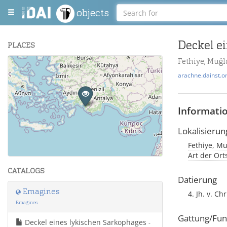
objects
Deckel e
PLACES
Fethiye, Muğl
+
arachne.dainst.o
−
Informati
Lokalisierun
Fethiye, Mu
Leaflet
| Maps and Data ©
OpenStreetMap
.
Art der Or
CATALOGS
Datierung
Emagines
4. Jh. v. C
Emagines
Gattung/Fun
Deckel eines lykischen Sarkophages
-