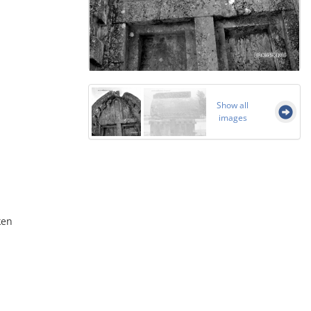
Show all
images
ken