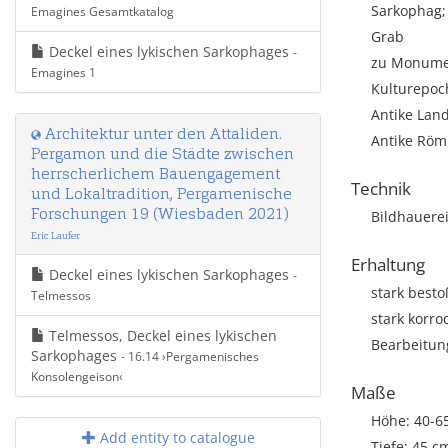
Sarkophag; 
Emagines Gesamtkatalog
Grab
Deckel eines lykischen Sarkophages
-
zu Monumen
Emagines 1
Kulturepoch
Antike Land
Architektur unter den Attaliden.
Antike Römi
Pergamon und die Städte zwischen
herrscherlichem Bauengagement
Technik
und Lokaltradition, Pergamenische
Forschungen 19 (Wiesbaden 2021)
Bildhauere
Eric Laufer
Erhaltung
Deckel eines lykischen Sarkophages
-
stark best
Telmessos
stark korr
Telmessos, Deckel eines lykischen
Bearbeitun
Sarkophages
- 16.14 ›Pergamenisches
Konsolengeison‹
Maße
Höhe: 40-6
Add entity to catalogue
Tiefe: 45 c