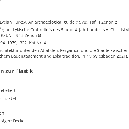
 Lycian Turkey. An archaeological guide (1978), Taf. 4
Zenon
zgan, Lykische Grabreliefs des 5. und 4. Jahrhunderts v. Chr., IstMi
, Kat.Nr. S 15
Zenon
I 94, 1979,, 322, Kat.Nr. 4
Architektur unter den Attaliden. Pergamon und die Städte zwischen
ichem Bauengagement und Lokaltradition, PF 19 (Wiesbaden 2021),
n zur Plastik
reliefiert
r
Deckel
en
räger: Deckel