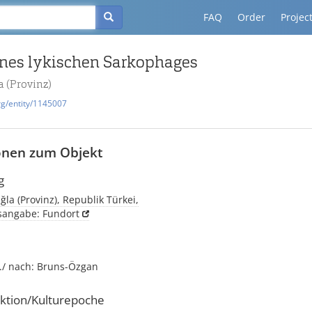
FAQ
Order
Projec
ines lykischen Sarkophages
a (Provinz)
rg/entity/1145007
onen zum Objekt
g
ğla (Provinz), Republik Türkei,
tsangabe: Fundort
hr./ nach: Bruns-Özgan
ktion/Kulturepoche