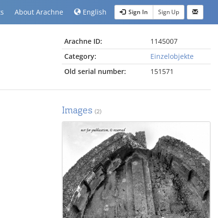
ts
About Arachne
English
Sign In
Sign Up
Arachne ID:
1145007
Category:
Einzelobjekte
Old serial number:
151571
Images
(2)