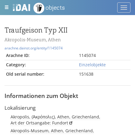
objects
Toggl
navig
Traufgeison Typ XII
Akropolis-Museum, Athen
arachne.dainst.org/entity/1145074
Arachne ID:
1145074
Category:
Einzelobjekte
Old serial number:
151638
Informationen zum Objekt
Lokalisierung
Akropolis, (Ἀκρόπολις), Athen, Griechenland,
Art der Ortsangabe: Fundort
Akropolis-Museum, Athen, Griechenland,