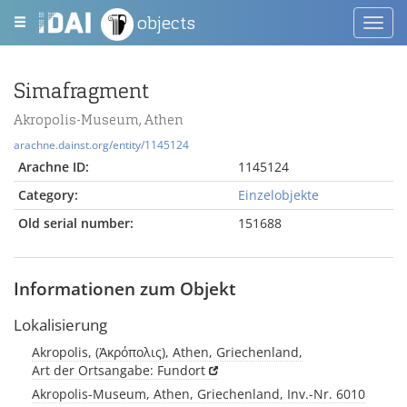
objects
Toggl
navig
Simafragment
Akropolis-Museum, Athen
arachne.dainst.org/entity/1145124
Arachne ID:
1145124
Category:
Einzelobjekte
Old serial number:
151688
Informationen zum Objekt
Lokalisierung
Akropolis, (Ἀκρόπολις), Athen, Griechenland,
Art der Ortsangabe: Fundort
Akropolis-Museum, Athen, Griechenland, Inv.-Nr. 6010