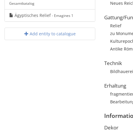
Neues Rei
Gesamtkatalog
Ägyptisches Relief
- Emagines 1
Gattung/Fun
Relief
zu Monumen
Add entity to catalogue
Kulturepoc
Antike Röm
Technik
Bildhauere
Erhaltung
fragmentie
Bearbeitun
Informati
Dekor