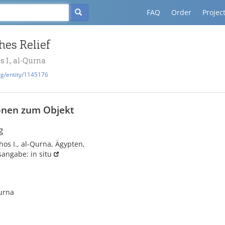
FAQ
Order
Projec
hes Relief
 I., al-Qurna
rg/entity/1145176
onen zum Objekt
g
os I., al-Qurna, Ägypten,
sangabe: in situ
urna