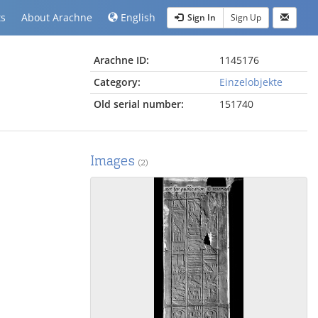
ts
About Arachne
English
Sign In
Sign Up
Arachne ID:
1145176
Category:
Einzelobjekte
Old serial number:
151740
Images
(2)