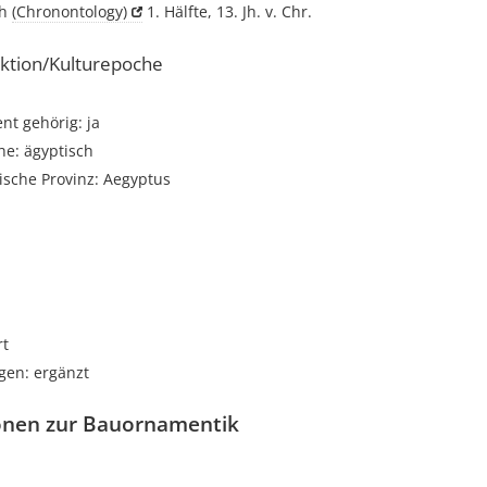
ch
(Chronontology)
1. Hälfte, 13. Jh. v. Chr.
ktion/Kulturepoche
t gehörig: ja
he: ägyptisch
ische Provinz: Aegyptus
i
rt
gen: ergänzt
onen zur Bauornamentik