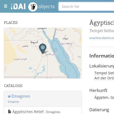
objects
Ägyptisc
PLACES
Tempel Sethos
+
arachne.dainst.o
−
Informati
Lokalisierun
Tempel Seth
Leaflet
| Maps and Data ©
OpenStreetMap
.
Art der Ort
CATALOGS
Herkunft
Emagines
Ägypten, G
Emagines
Datierung
Ägyptisches Relief
- Emagines