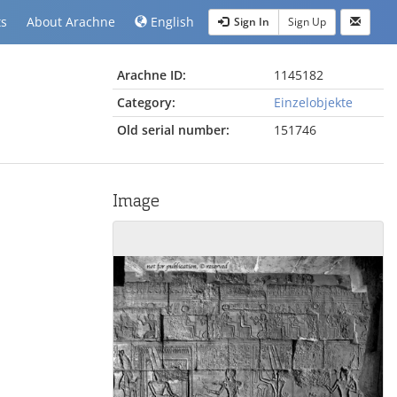
ts
About Arachne
English
Sign In
Sign Up
Arachne ID:
1145182
Category:
Einzelobjekte
Old serial number:
151746
Image