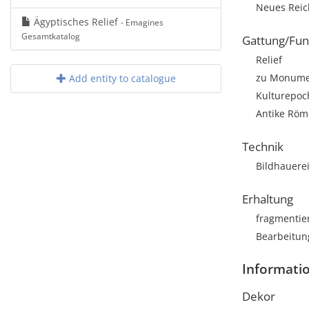
Neues Rei
Ägyptisches Relief
- Emagines
Gesamtkatalog
Gattung/Fun
Relief
zu Monumen
Add entity to catalogue
Kulturepoc
Antike Röm
Technik
Bildhauere
Erhaltung
fragmentie
Bearbeitun
Informati
Dekor