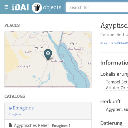
objects
Ägyptisc
PLACES
Tempel Sethos
+
arachne.dainst.o
−
Informati
Lokalisierun
Tempel Seth
Leaflet
| Maps and Data ©
OpenStreetMap
.
Art der Ort
CATALOGS
Herkunft
Emagines
Ägypten, G
Emagines
Datierung
Ägyptisches Relief
- Emagines 1