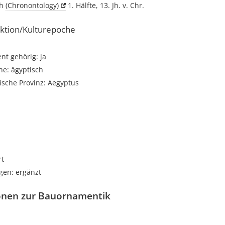
ch
(Chronontology)
1. Hälfte, 13. Jh. v. Chr.
ktion/Kulturepoche
t gehörig: ja
he: ägyptisch
ische Provinz: Aegyptus
i
rt
gen: ergänzt
onen zur Bauornamentik