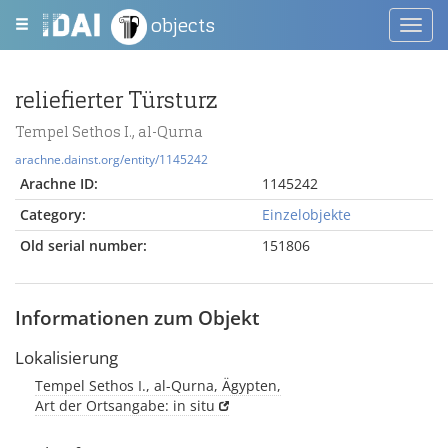
objects
Toggl
navig
reliefierter Türsturz
Tempel Sethos I., al-Qurna
arachne.dainst.org/entity/1145242
Arachne ID:
1145242
Category:
Einzelobjekte
Old serial number:
151806
Informationen zum Objekt
Lokalisierung
Tempel Sethos I., al-Qurna, Ägypten,
Art der Ortsangabe: in situ