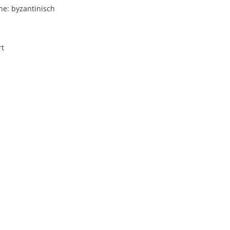
he: byzantinisch
rt