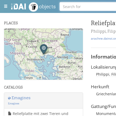
objects
Reliefpl
PLACES
Philippi, Fili
+
arachne.dainst.o
−
Informati
Lokalisierun
Philippi, Fi
Leaflet
| Maps and Data ©
OpenStreetMap
.
Herkunft
CATALOGS
Griechenlan
Emagines
Emagines
Gattung/Fun
Reliefplatte mit zwei Tieren und
Monument/A