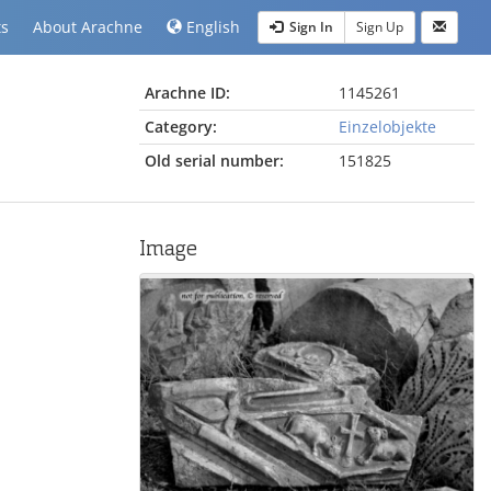
ts
About Arachne
English
Sign In
Sign Up
Arachne ID:
1145261
Category:
Einzelobjekte
Old serial number:
151825
Image