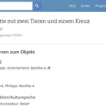
FAQ
Order
Projec
atte mit zwei Tieren und einem Kreuz
ppi
rg/entity/1145261
onen zum Objekt
g
lippi, Griechenland, Basilika A.
d, Philippi, Basilika A
ktion/Kulturepoche
rchitektur; Relief