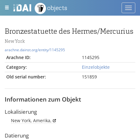
objects
Toggl
navig
Bronzestatuette des Hermes/Mercurius
New York
arachne.dainst.org/entity/1145295
Arachne ID:
1145295
Category:
Einzelobjekte
Old serial number:
151859
Informationen zum Objekt
Lokalisierung
New York, Amerika,
Datierung