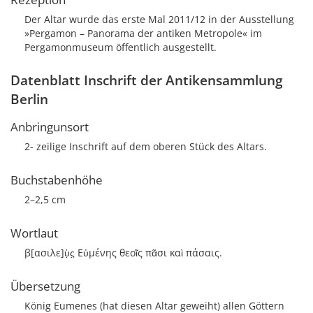
Der Altar wurde das erste Mal 2011/12 in der Ausstellung
»Pergamon – Panorama der antiken Metropole« im
Pergamonmuseum öffentlich ausgestellt.
Datenblatt Inschrift der Antikensammlung
Berlin
Anbringunsort
2- zeilige Inschrift auf dem oberen Stück des Altars.
Buchstabenhöhe
2–2,5 cm
Wortlaut
β[ασιλε]ὺ̣ς̣ Εὐμένης θεοῖς πᾶσι καὶ πάσαις.
Übersetzung
König Eumenes (hat diesen Altar geweiht) allen Göttern