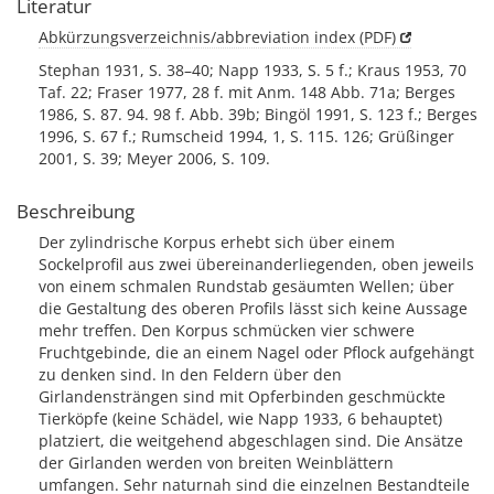
Literatur
Abkürzungsverzeichnis/abbreviation index (PDF)
Stephan 1931, S. 38–40; Napp 1933, S. 5 f.; Kraus 1953, 70
Taf. 22; Fraser 1977, 28 f. mit Anm. 148 Abb. 71a; Berges
1986, S. 87. 94. 98 f. Abb. 39b; Bingöl 1991, S. 123 f.; Berges
1996, S. 67 f.; Rumscheid 1994, 1, S. 115. 126; Grüßinger
2001, S. 39; Meyer 2006, S. 109.
Beschreibung
Der zylindrische Korpus erhebt sich über einem
Sockelprofil aus zwei übereinanderliegenden, oben jeweils
von einem schmalen Rundstab gesäumten Wellen; über
die Gestaltung des oberen Profils lässt sich keine Aussage
mehr treffen. Den Korpus schmücken vier schwere
Fruchtgebinde, die an einem Nagel oder Pflock aufgehängt
zu denken sind. In den Feldern über den
Girlandensträngen sind mit Opferbinden geschmückte
Tierköpfe (keine Schädel, wie Napp 1933, 6 behauptet)
platziert, die weitgehend abgeschlagen sind. Die Ansätze
der Girlanden werden von breiten Weinblättern
umfangen. Sehr naturnah sind die einzelnen Bestandteile