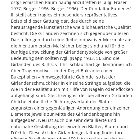
ostgriechischen Raum häufig anzutreffen (s. allg. Fraser
1977, Berges 1986, Berges 1996). Der Rundaltar Eumenes’
II. stellt aber fraglos ein besonders repräsentatives
Beispiel dieser Gattung dar, das durch seine
herausragende künstlerische wie bildhauerische Qualität
besticht. Die Girlanden zeichnen sich gegenüber älteren
Darstellungen durch eine Reihe innovativer Merkmale aus,
die hier zum ersten Mal sicher belegt sind und für die
künftige Entwicklung der Girlandentypologie von großer
Bedeutung sein sollten (vgl. (Napp 1933, 5). Sind die
Girlanden des 3. Jhs. v. Chr. schlauchartige, kontinuierlich
über Trägermotive – in der Regel Bukranien oder
Bukephalien – hinweggeführte Gebinde, so ist der
Girlandenschmuck hier in einzelne Stränge aufgelöst, die
wie in der Realität auch mit Hilfe von Nägeln oder Pflöcken
aufgehängt sind. Gleichzeitig ist der bei älteren Girlanden
übliche einheitliche Richtungsverlauf der Blätter
zugunsten einer gegenläufigen Anordnung der einzelnen
Elemente jeweils zur Mitte des Girlandenbogens hin
aufgegeben. Neu ist auch die sehr detaillierte und
naturnahe Gestaltung der einzelnen Blätter, Blüten und
Früchte. Diese Art der Girlandengestaltung findet ihre
nächste Parallele erst über 150 Jahre später an der Ara