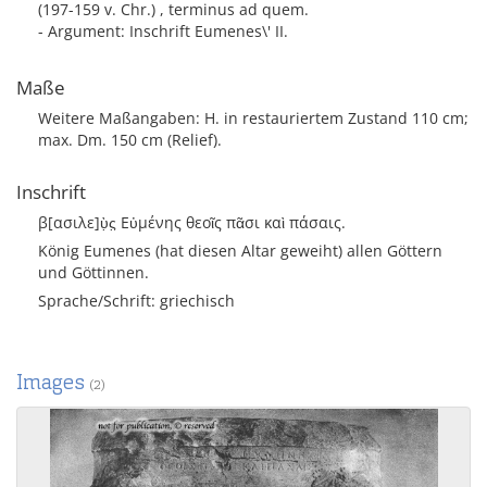
(197-159 v. Chr.) , terminus ad quem.
- Argument: Inschrift Eumenes\' II.
Maße
Weitere Maßangaben: H. in restauriertem Zustand 110 cm;
max. Dm. 150 cm (Relief).
Inschrift
β[ασιλε]ὺ̣ς̣ Εὐμένης θεοῖς πᾶσι καὶ πάσαις.
König Eumenes (hat diesen Altar geweiht) allen Göttern
und Göttinnen.
Sprache/Schrift: griechisch
Images
(2)