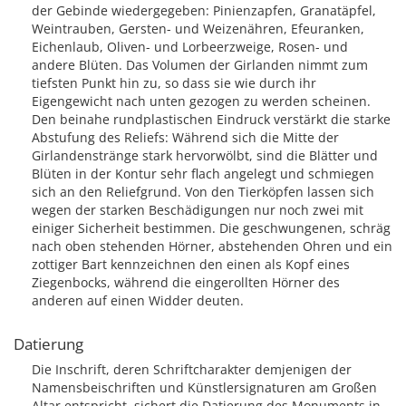
der Gebinde wiedergegeben: Pinienzapfen, Granatäpfel,
Weintrauben, Gersten- und Weizenähren, Efeuranken,
Eichenlaub, Oliven- und Lorbeerzweige, Rosen- und
andere Blüten. Das Volumen der Girlanden nimmt zum
tiefsten Punkt hin zu, so dass sie wie durch ihr
Eigengewicht nach unten gezogen zu werden scheinen.
Den beinahe rundplastischen Eindruck verstärkt die starke
Abstufung des Reliefs: Während sich die Mitte der
Girlandenstränge stark hervorwölbt, sind die Blätter und
Blüten in der Kontur sehr flach angelegt und schmiegen
sich an den Reliefgrund. Von den Tierköpfen lassen sich
wegen der starken Beschädigungen nur noch zwei mit
einiger Sicherheit bestimmen. Die geschwungenen, schräg
nach oben stehenden Hörner, abstehenden Ohren und ein
zottiger Bart kennzeichnen den einen als Kopf eines
Ziegenbocks, während die eingerollten Hörner des
anderen auf einen Widder deuten.
Datierung
Die Inschrift, deren Schriftcharakter demjenigen der
Namensbeischriften und Künstlersignaturen am Großen
Altar entspricht, sichert die Datierung des Monuments in