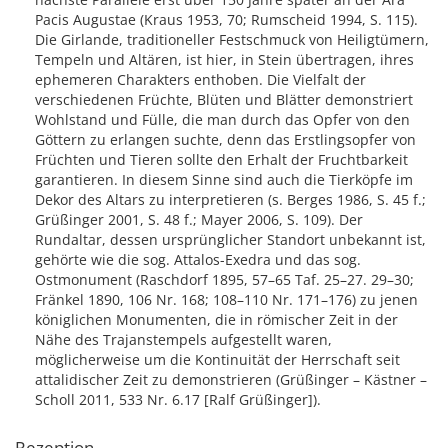
Pacis Augustae (Kraus 1953, 70; Rumscheid 1994, S. 115).
Die Girlande, traditioneller Festschmuck von Heiligtümern,
Tempeln und Altären, ist hier, in Stein übertragen, ihres
ephemeren Charakters enthoben. Die Vielfalt der
verschiedenen Früchte, Blüten und Blätter demonstriert
Wohlstand und Fülle, die man durch das Opfer von den
Göttern zu erlangen suchte, denn das Erstlingsopfer von
Früchten und Tieren sollte den Erhalt der Fruchtbarkeit
garantieren. In diesem Sinne sind auch die Tierköpfe im
Dekor des Altars zu interpretieren (s. Berges 1986, S. 45 f.;
Grüßinger 2001, S. 48 f.; Mayer 2006, S. 109). Der
Rundaltar, dessen ursprünglicher Standort unbekannt ist,
gehörte wie die sog. Attalos-Exedra und das sog.
Ostmonument (Raschdorf 1895, 57–65 Taf. 25–27. 29–30;
Fränkel 1890, 106 Nr. 168; 108–110 Nr. 171–176) zu jenen
königlichen Monumenten, die in römischer Zeit in der
Nähe des Trajanstempels aufgestellt waren,
möglicherweise um die Kontinuität der Herrschaft seit
attalidischer Zeit zu demonstrieren (Grüßinger – Kästner –
Scholl 2011, 533 Nr. 6.17 [Ralf Grüßinger]).
Rezeption