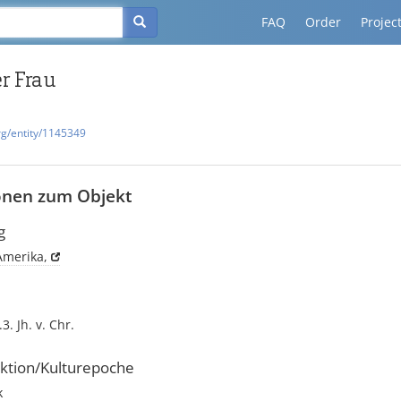
FAQ
Order
Projec
r Frau
rg/entity/1145349
onen zum Objekt
g
Amerika,
.3. Jh. v. Chr.
ktion/Kulturepoche
k