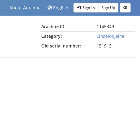
ts
About Arachne
English
Sign In
Sign Up
Arachne ID:
1145349
Category:
Einzelobjekte
Old serial number:
151913