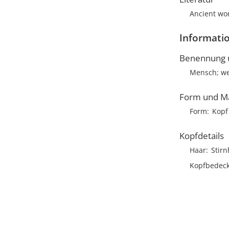
Ancient wor
Informatio
Benennung u
Mensch; we
Form und M
Form
Kopf
Kopfdetails
Haar
Stirn
Kopfbedec