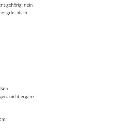
t gehörig: nein
e: griechisch
i
oßen
gen: nicht ergänzt
 cm