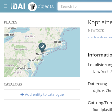
objects
Kopf eine
PLACES
New York
+
arachne.dainst.o
−
Informati
Lokalisierun
New York, 
Leaflet
| Maps and Data ©
OpenStreetMap
.
Datierung
CATALOGS
4. Jh. v. Chr
Add entity to catalogue
Gattung/Fun
Rundplasti