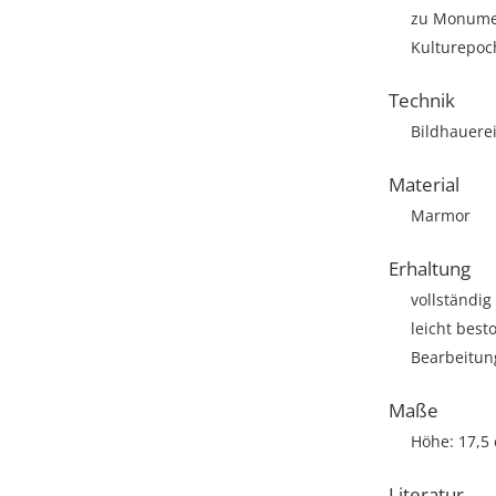
zu Monumen
Kulturepoch
Technik
Bildhauere
Material
Marmor
Erhaltung
vollständig
leicht best
Bearbeitun
Maße
Höhe: 17,5
Literatur