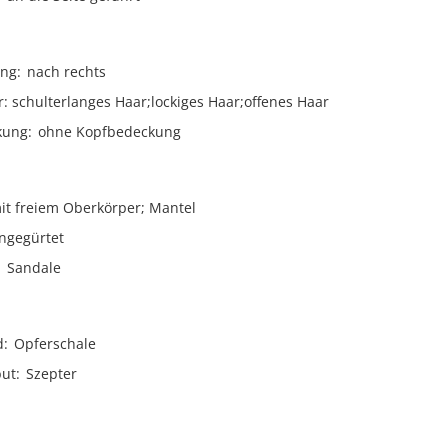
ng
nach rechts
r
schulterlanges Haar;lockiges Haar;offenes Haar
kung
ohne Kopfbedeckung
it freiem Oberkörper; Mantel
ngegürtet
Sandale
d
Opferschale
but
Szepter