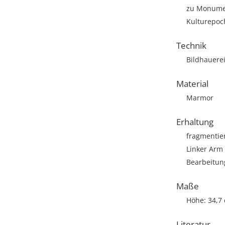
zu Monumen
Kulturepoc
Technik
Bildhauere
Material
Marmor
Erhaltung
fragmentie
Linker Arm
Bearbeitun
Maße
Höhe: 34,7
Literatur