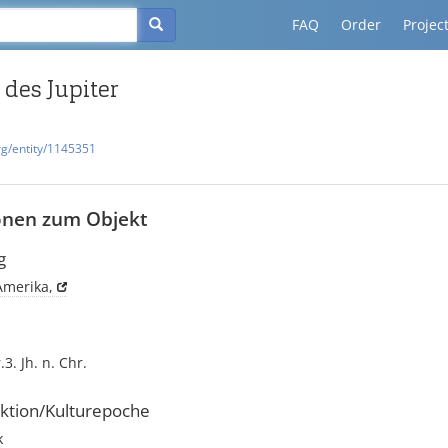
FAQ
Order
Projec
 des Jupiter
rg/entity/1145351
onen zum Objekt
g
Amerika,
.3. Jh. n. Chr.
ktion/Kulturepoche
k