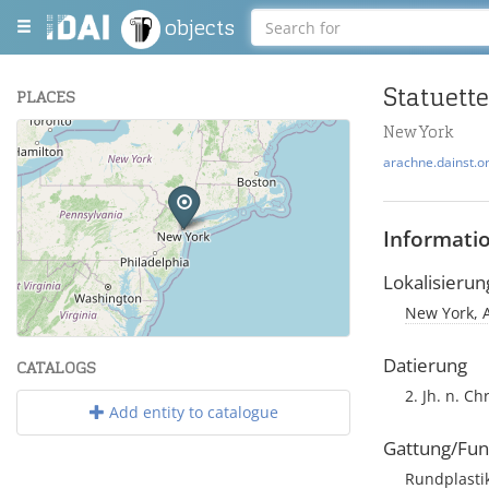
objects
Statuette
PLACES
New York
+
arachne.dainst.o
−
Informati
Lokalisierun
New York, 
Leaflet
| Maps and Data ©
OpenStreetMap
.
Datierung
CATALOGS
2. Jh. n. Chr
Add entity to catalogue
Gattung/Fun
Rundplasti