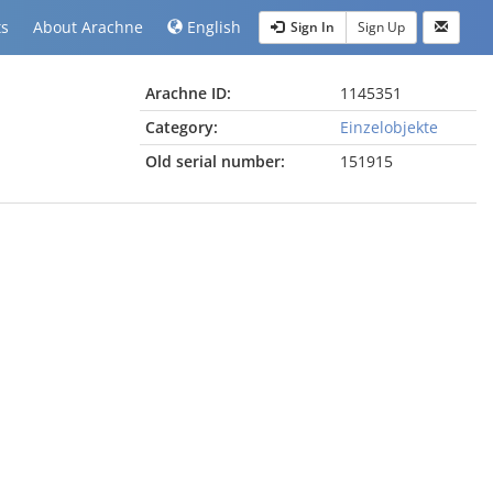
ts
About Arachne
English
Sign In
Sign Up
Arachne ID:
1145351
Category:
Einzelobjekte
Old serial number:
151915