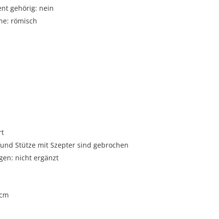
t gehörig: nein
he: römisch
i
rt
 und Stütze mit Szepter sind gebrochen
gen: nicht ergänzt
 cm