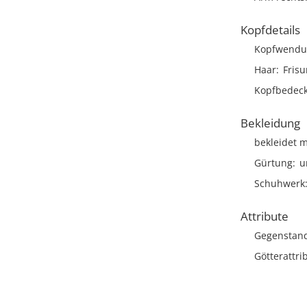
Kopfdetails
Kopfwendu
Haar
Frisu
Kopfbedec
Bekleidung
bekleidet m
Gürtung
u
Schuhwerk
Attribute
Gegenstan
Götterattri