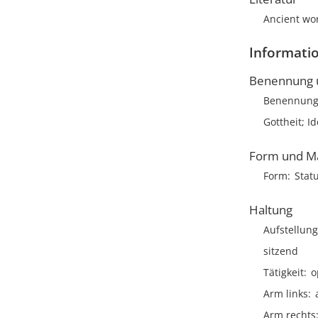
Ancient wor
Informatio
Benennung u
Benennun
Gottheit; I
Form und M
Form
Stat
Haltung
Aufstellung
sitzend
Tätigkeit
o
Arm links
Arm rechts