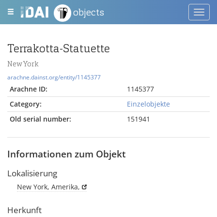
objects
Toggl
navig
Terrakotta-Statuette
New York
arachne.dainst.org/entity/1145377
Arachne ID:
1145377
Category:
Einzelobjekte
Old serial number:
151941
Informationen zum Objekt
Lokalisierung
New York, Amerika,
Herkunft