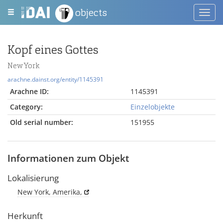
objects
Toggl
navig
Kopf eines Gottes
New York
arachne.dainst.org/entity/1145391
Arachne ID:
1145391
Category:
Einzelobjekte
Old serial number:
151955
Informationen zum Objekt
Lokalisierung
New York, Amerika,
Herkunft