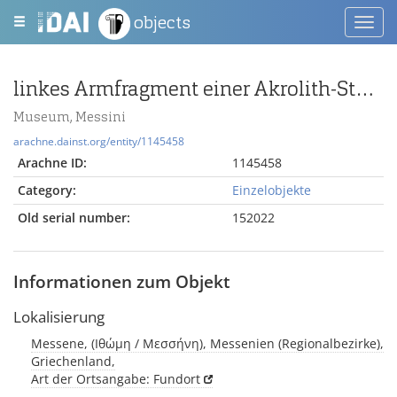
objects
Toggl
navig
linkes Armfragment einer Akrolith-Statue
Museum, Messini
arachne.dainst.org/entity/1145458
Arachne ID:
1145458
Category:
Einzelobjekte
Old serial number:
152022
Informationen zum Objekt
Lokalisierung
Messene, (Ιθώμη / Μεσσήνη), Messenien (Regionalbezirke),
Griechenland,
Art der Ortsangabe: Fundort