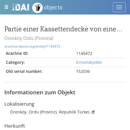
objects
Toggl
navig
Partie einer Kassettendecke von einem lykischen Felsgrab
Örenköy, Ordu (Provinz)
arachne.dainst.org/entity/1145472
Arachne ID:
1145472
Category:
Einzelobjekte
Old serial number:
152036
Informationen zum Objekt
Lokalisierung
Örenköy, Ordu (Provinz), Republik Türkei,
Herkunft