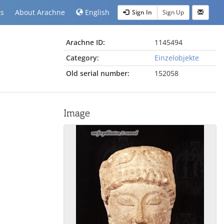
ts
About Arachne
English
Sign In
Sign Up
Arachne ID:
1145494
Category:
Einzelobjekte
Old serial number:
152058
Image