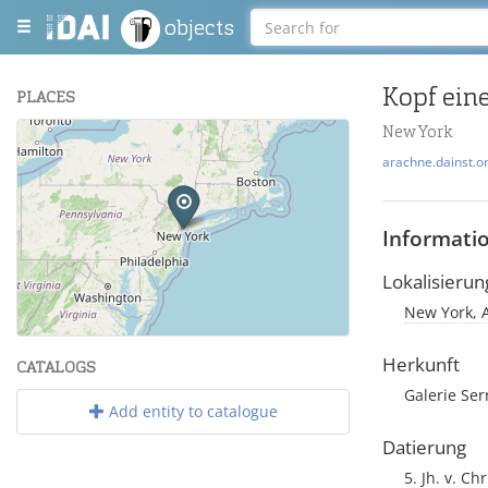
objects
Kopf ein
PLACES
New York
+
arachne.dainst.o
−
Informati
Lokalisierun
New York, 
Leaflet
| Maps and Data ©
OpenStreetMap
.
Herkunft
CATALOGS
Galerie Ser
Add entity to catalogue
Datierung
5. Jh. v. Chr