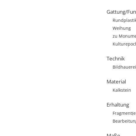
Gattung/Fun
Rundplasti
Weihung
zu Monumen
Kulturepoch
Technik
Bildhauere
Material
Kalkstein
Erhaltung
Fragment(e
Bearbeitun
Maße