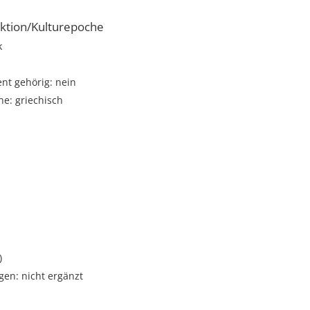
ktion/Kulturepoche
k
t gehörig: nein
e: griechisch
i
)
gen: nicht ergänzt