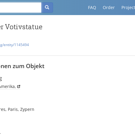
FAQ
Order
Projec
er Votivstatue
rg/entity/1145494
onen zum Objekt
g
Amerika,
res, Paris, Zypern
.