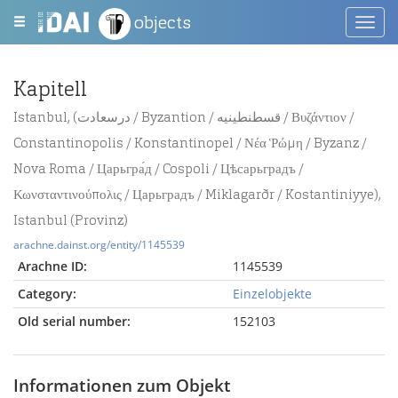
objects
Toggl
navig
Kapitell
Istanbul, (درسعادت / Byzantion / قسطنطينيه / Βυζάντιον /
Constantinopolis / Konstantinopel / Νέα Ῥώμη / Byzanz /
Nova Roma / Царьгра́д / Cospoli / Цѣсарьградъ /
Κωνσταντινούπολις / Царьградъ / Miklagarðr / Kostantiniyye),
Istanbul (Provinz)
arachne.dainst.org/entity/1145539
Arachne ID:
1145539
Category:
Einzelobjekte
Old serial number:
152103
Informationen zum Objekt