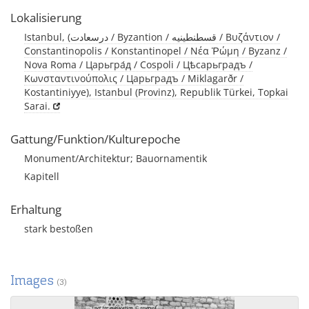
Lokalisierung
Istanbul, (درسعادت / Byzantion / قسطنطينيه / Βυζάντιον /
Constantinopolis / Konstantinopel / Νέα Ῥώμη / Byzanz /
Nova Roma / Царьгра́д / Cospoli / Цѣсарьградъ /
Κωνσταντινούπολις / Царьградъ / Miklagarðr /
Kostantiniyye), Istanbul (Provinz), Republik Türkei, Topkai
Sarai.
Gattung/Funktion/Kulturepoche
Monument/Architektur; Bauornamentik
Kapitell
Erhaltung
stark bestoßen
Images
(3)