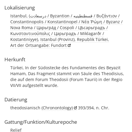
Lokalisierung
Istanbul, (درسعادت / Byzantion / قسطنطينيه / Βυζάντιον /
Constantinopolis / Konstantinopel / Νέα Ῥώμη / Byzanz /
Nova Roma / Царьгра́д / Cospoli / Цѣсарьградъ /
Κωνσταντινούπολις / Царьградъ / Miklagarðr /
Kostantiniyye), Istanbul (Provinz), Republik Türkei,
Art der Ortsangabe: Fundort
Herkunft
Türkei, In der Südostecke des Fundamentes des Beyazit
Hamam, Das Fragment stammt von Säule des Theodisius,
die auf dem Forum Theodosii (Forum Taurii) in der Regio
VII/VII aufgestellt wurde.
Datierung
theodosianisch
(Chronontology)
393/394, n. Chr.
Gattung/Funktion/Kulturepoche
Relief