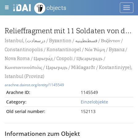
objects
Toggl
navig
Relieffragment mit 11 Soldaten von der Säule des Theodosius
Istanbul, (درسعادت / Byzantion / قسطنطينيه / Βυζάντιον /
Constantinopolis / Konstantinopel / Νέα Ῥώμη / Byzanz /
Nova Roma / Царьгра́д / Cospoli / Цѣсарьградъ /
Κωνσταντινούπολις / Царьградъ / Miklagarðr / Kostantiniyye),
Istanbul (Provinz)
arachne.dainst.org/entity/1145549
Arachne ID:
1145549
Category:
Einzelobjekte
Old serial number:
152113
Informationen zum Objekt