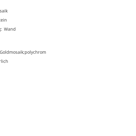
saik
tein
g
Wand
Goldmosaik;polychrom
rlich