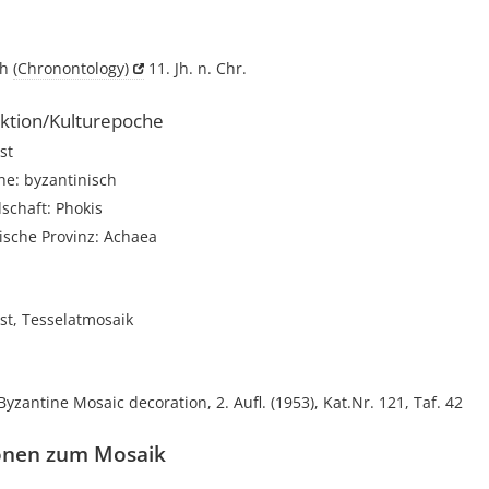
ch
(Chronontology)
11. Jh. n. Chr.
ktion/Kulturepoche
st
he: byzantinisch
schaft: Phokis
ische Provinz: Achaea
st, Tesselatmosaik
yzantine Mosaic decoration, 2. Aufl. (1953), Kat.Nr. 121, Taf. 42
onen zum Mosaik