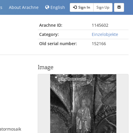
ts
About Arachne
English
Sign In
Sign Up
Arachne ID:
1145602
Category:
Einzelobjekte
Old serial number:
152166
Image
ratormosaik