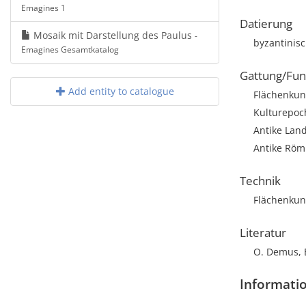
Emagines 1
Datierung
Mosaik mit Darstellung des Paulus
-
byzantinis
Emagines Gesamtkatalog
Gattung/Fun
Add entity to catalogue
Flächenkun
Kulturepoc
Antike Land
Antike Röm
Technik
Flächenkun
Literatur
O. Demus, B
Informati