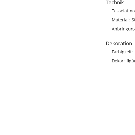
Technik
Tesselatmo
Material
S
Anbringun
Dekoration
Farbigkeit
Dekor
figü