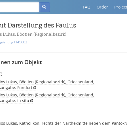
FAQ
Order
Projec
it Darstellung des Paulus
s Lukas, Böotien (Regionalbezirk)
rg/entity/1145602
onen zum Objekt
g
ios Lukas, Böotien (Regionalbezirk), Griechenland,
tsangabe: Fundort
ios Lukas, Böotien (Regionalbezirk), Griechenland,
sangabe: in situ
sios Lukas, Katholikon, rechts der Narthexmitte neben dem Pantok