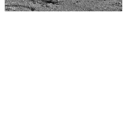
Licensed under
Creative Commons
|
Imprint
|
Privacy
| Report bugs to
idai.objects@dainst.de
v1.0.3 (build #485)