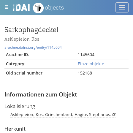
objects
Toggl
navig
Sarkophagdeckel
Asklepieion, Kos
arachne.dainst.org/entity/1145604
Arachne ID:
1145604
Category:
Einzelobjekte
Old serial number:
152168
Informationen zum Objekt
Lokalisierung
Asklepieion, Kos, Griechenland, Hagios Stephanos.
Herkunft