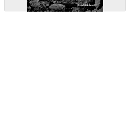
Licensed under
Creative Commons
|
Imprint
|
Privacy
| Report bugs to
idai.objects@dainst.de
v1.0.3 (build #485)