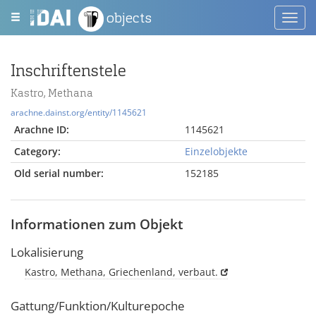
objects
Toggl
navig
Inschriftenstele
Kastro, Methana
arachne.dainst.org/entity/1145621
Arachne ID:
1145621
Category:
Einzelobjekte
Old serial number:
152185
Informationen zum Objekt
Lokalisierung
Kastro, Methana, Griechenland, verbaut.
Gattung/Funktion/Kulturepoche