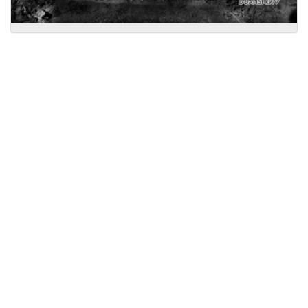
Licensed under
Creative Commons
|
Imprint
|
Privacy
| Report bugs to
idai.objects@dainst.de