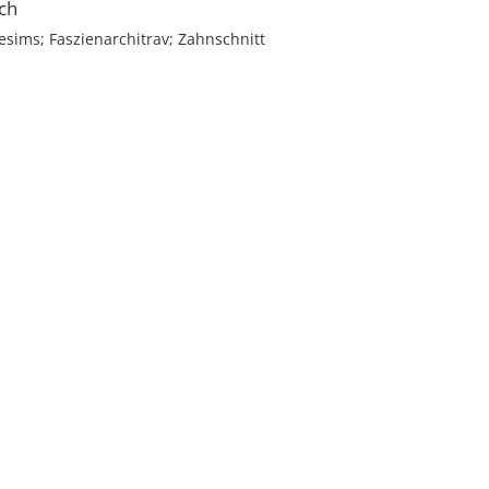
ch
esims; Faszienarchitrav; Zahnschnitt