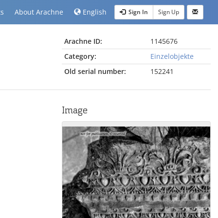
ts
About Arachne
English
Sign In
Sign Up
Arachne ID:
1145676
Category:
Einzelobjekte
Old serial number:
152241
Image