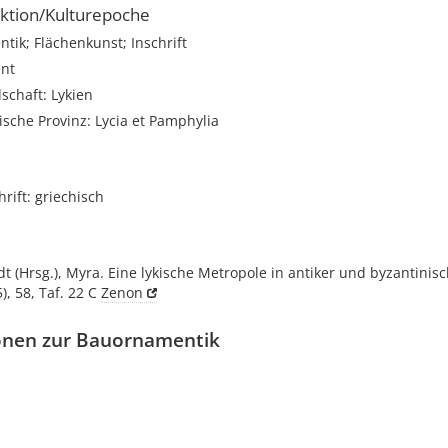
ktion/Kulturepoche
ik; Flächenkunst; Inschrift
nt
schaft: Lykien
sche Provinz: Lycia et Pamphylia
rift: griechisch
dt (Hrsg.), Myra. Eine lykische Metropole in antiker und byzantinisc
), 58, Taf. 22 C
Zenon
onen zur Bauornamentik