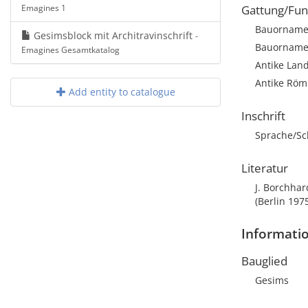
Emagines 1
Gattung/Fun
Bauornament
Gesimsblock mit Architravinschrift
-
Bauorname
Emagines Gesamtkatalog
Antike Land
Antike Römi
Add entity to catalogue
Inschrift
Sprache/Sch
Literatur
J. Borchhar
(Berlin 1975
Informati
Bauglied
Gesims