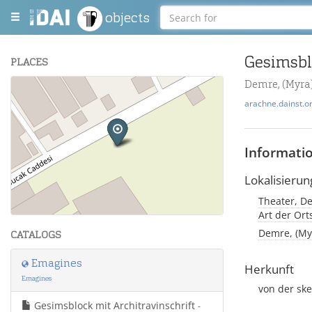
objects
Gesimsblo
PLACES
Demre, (Myra)
+
arachne.dainst.o
−
Informati
Lokalisierun
Theater, De
Leaflet
| Maps and Data ©
OpenStreetMap
.
Art der Or
Demre, (Myr
CATALOGS
Emagines
Herkunft
Emagines
von der sk
Gesimsblock mit Architravinschrift
-