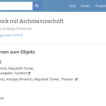
FAQ
Order
Projec
ck mit Architravinschrift
, Antalya (Provinz)
rg/entity/1145676
onen zum Objekt
g
mre, Republik Türkei,
tsangabe: Fundort
a), Antalya (Provinz), Republik Türkei, Theater.
ene