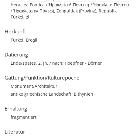
Heraclea Pontica / Ἡρακλεία ἡ Ποντική / Ἡρακλεία Πόντου
/ Ἡρακλεία ἐν Πόντῳ), Zonguldak (Provinz), Republik
Türkei,
Herkunft
Türkei, Ereǧli
Datierung
Ende/spätes, 2. Jh. / nach: Hoepfner - Dörner
Gattung/Funktion/Kulturepoche
Monument/Architektur
antike griechische Landschaft: Bithynien
Erhaltung
fragmentiert
Literatur