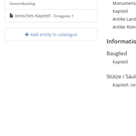
Monument/A
Gesamtkatalog
Kapitell
ionisches Kapitell
- Emagines 1
Antike Land
Antike Römi
Add entity to catalogue
Informati
Bauglied
Kapitell
Stütze / Säu
Kapitell; io