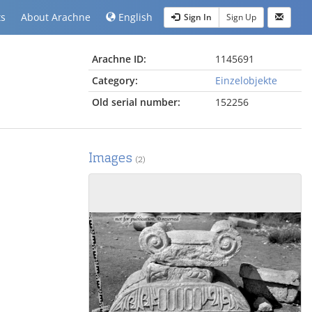
ts
About Arachne
English
Sign In
Sign Up
Arachne ID:
1145691
Category:
Einzelobjekte
Old serial number:
152256
Images
(2)