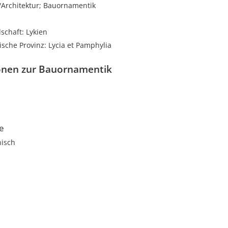
rchitektur; Bauornamentik
schaft: Lykien
sche Provinz: Lycia et Pamphylia
onen zur Bauornamentik
le
nisch