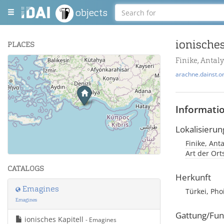
objects
ionisches
PLACES
Finike, Antal
+
arachne.dainst.o
−
Informati
Lokalisierun
Finike, Ant
Leaflet
| Maps and Data ©
OpenStreetMap
.
Art der Or
CATALOGS
Herkunft
Emagines
Türkei, Pho
Emagines
Gattung/Fun
ionisches Kapitell
- Emagines