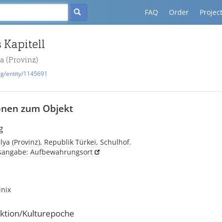
FAQ
Order
Projec
 Kapitell
ya (Provinz)
rg/entity/1145691
onen zum Objekt
g
alya (Provinz), Republik Türkei, Schulhof.
tsangabe: Aufbewahrungsort
inix
ktion/Kulturepoche