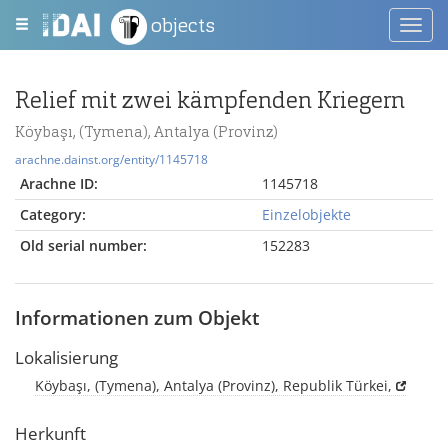
objects
Toggl
navig
Relief mit zwei kämpfenden Kriegern
Köybaşı, (Tymena), Antalya (Provinz)
arachne.dainst.org/entity/1145718
Arachne ID:
1145718
Category:
Einzelobjekte
Old serial number:
152283
Informationen zum Objekt
Lokalisierung
Köybaşı, (Tymena), Antalya (Provinz), Republik Türkei,
Herkunft