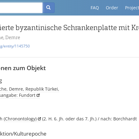
FAQ
Order
Projec
he, Demre
rg/entity/1145750
onen zum Objekt
g
che, Demre, Republik Türkei,
tsangabe: Fundort
ch
(Chronontology)
(2. H. 6. Jh. oder das 7. Jh.) / nach: Borchhardt
ktion/Kulturepoche