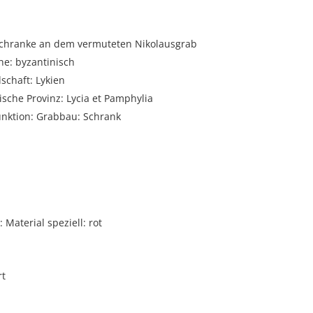
Schranke an dem vermuteten Nikolausgrab
he: byzantinisch
schaft: Lykien
sche Provinz: Lycia et Pamphylia
unktion: Grabbau: Schrank
i
Material speziell: rot
rt