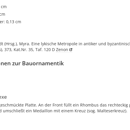
5 cm
 cm
r: 0,13 cm
dt (Hrsg.), Myra. Eine lykische Metropole in antiker und byzantinisc
5), 373, Kat.Nr. 35, Taf. 120 D
Zenon
onen zur Bauornamentik
exe
geschmückte Platte. An der Front füllt ein Rhombus das rechteckig
d umschließt ein Medaillon mit einem Kreuz (sog. Malteserkreuz).