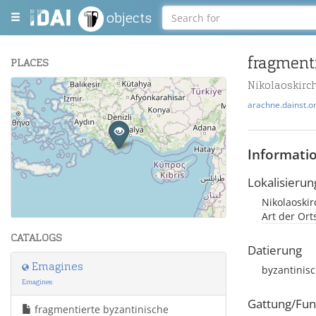
objects
PLACES
Nikolaoskirc
+
arachne.dainst.o
−
Informati
Lokalisierun
Nikolaoskir
Leaflet
| Maps and Data ©
OpenStreetMap
.
Art der Or
CATALOGS
Datierung
Emagines
byzantinis
Emagines
Gattung/Fun
fragmentierte byzantinische