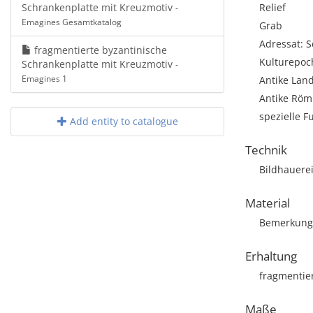
Schrankenplatte mit Kreuzmotiv
Relief
-
Emagines Gesamtkatalog
Grab
Adressat: 
fragmentierte byzantinische
Kulturepoc
Schrankenplatte mit Kreuzmotiv
-
Emagines 1
Antike Land
Antike Römi
spezielle F
Add entity to catalogue
Technik
Bildhauere
Material
Bemerkung: 
Erhaltung
fragmentie
Maße