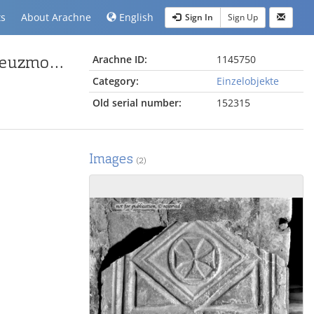
ts
About Arachne
English
Sign In
Sign Up
fragmentierte byzantinische Schrankenplatte mit Kreuzmotiv
Arachne ID:
1145750
Category:
Einzelobjekte
Old serial number:
152315
Images
(2)