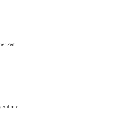
her Zeit
 gerahmte