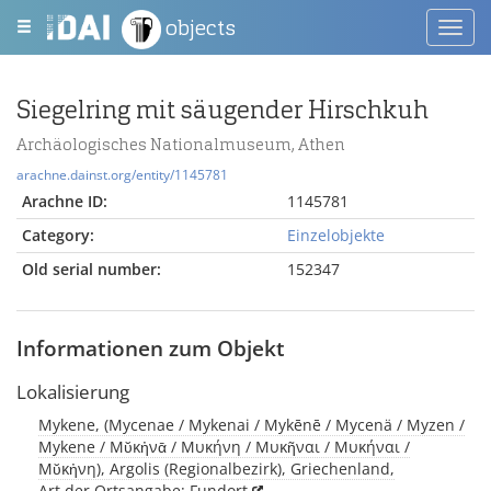
objects
Toggl
navig
Siegelring mit säugender Hirschkuh
Archäologisches Nationalmuseum, Athen
arachne.dainst.org/entity/1145781
Arachne ID:
1145781
Category:
Einzelobjekte
Old serial number:
152347
Informationen zum Objekt
Lokalisierung
Mykene, (Mycenae / Mykenai / Mykēnē / Mycenä / Myzen /
Mykene / Μῠκἠνᾱ / Μυκήνη / Μυκῆναι / Μυκήναι /
Μῠκἠνη), Argolis (Regionalbezirk), Griechenland,
Art der Ortsangabe: Fundort